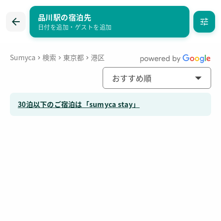
品川駅の宿泊先
まとめて問い合わせ
お気に入り
日付を追加
・
ゲストを追加
Sumyca
検索
東京都
港区
おすすめ順
30泊以下のご宿泊は「sumyca stay」