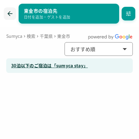
東金市の宿泊先
まとめて問い合わせ
お気に入り
日付を追加
・
ゲストを追加
Sumyca
検索
千葉県
東金市
おすすめ順
30泊以下のご宿泊は「sumyca stay」