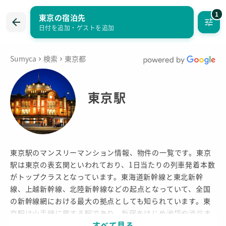
1
東京の宿泊先
まとめて問い合わせ
お気に入り
日付を追加
・
ゲストを追加
Sumyca
検索
東京都
東京駅
東京駅のマンスリーマンション情報、物件の一覧です。東京
駅は東京の表玄関といわれており、1日当たりの列車発着本数
がトップクラスとなっています。東海道新幹線と東北新幹
線、上越新幹線、北陸新幹線などの起点となっていて、全国
の新幹線網における最大の拠点としても知られています。東
京駅は山手線に属する駅であり、新宿をはじめ池袋や渋谷ま
すべて見る
で乗り換えなしで向かうことができ、通勤や買物の拠点とし