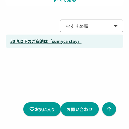
ても便利な駅です。
駅周辺には病院や警察署があり、安心して過ごしやすい環境
です。また、美術館や映画館などがあり、休日に余暇を楽し
おすすめ順
むのにも困らないでしょう。そのほか、カフェや飲食店が多
く点在しており、食事や軽食を取るのにも困りづらくなって
30泊以下のご宿泊は「sumyca stay」
います。中でもコンビニの数が多く、最低限生活に必要な用
品が手に入りやすいのが便利です。
駅内には、衣料品店や書店、雑貨店をはじめさまざまなジャ
ンルの店舗が展開されており、ほかのエリアからの帰宅途中
に立ち寄ることも可能です。このように徒歩で衣食住に必要
なものが手に入るので、車を持っていない方でも快適に過ご
せるのが大きな魅力といえます。
お気に入り
お問い合わせ